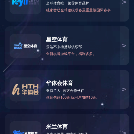
土壤地下水VOC在线监测系统
0512-69139677
0512-69139676